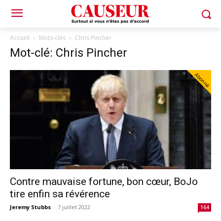
Accueil
Mots-clés
Chris Pincher
Mot-clé: Chris Pincher
Abonné
Contre mauvaise fortune, bon cœur, BoJo
tire enfin sa révérence
Jeremy Stubbs
-
7 juillet 2022
164