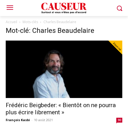
Accueil
Mots-clés
Charles Beaudelaire
Mot-clé: Charles Beaudelaire
Abonné
Frédéric Beigbeder: « Bientôt on ne pourra
plus écrire librement »
François Kasbi
-
10 août 2021
90