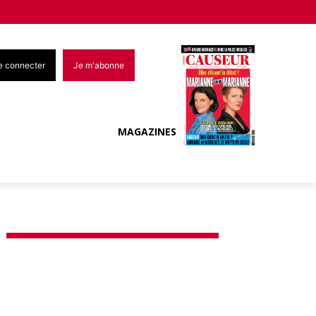
e connecter
Je m'abonne
MAGAZINES