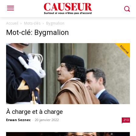
Accueil
Mots-clés
Bygmalion
Mot-clé: Bygmalion
Abonné
À charge et à charge
Erwan Seznec
-
20 janvier 2022
210