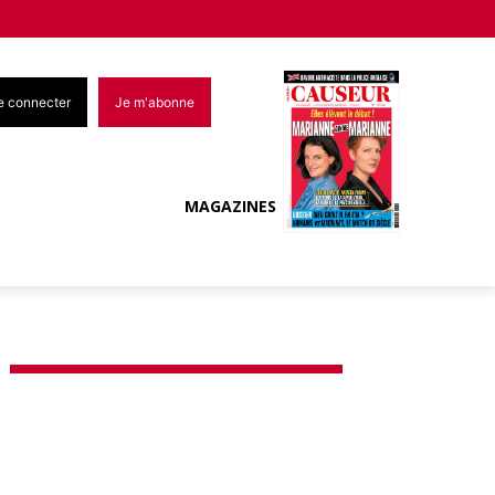
e connecter
Je m'abonne
MAGAZINES