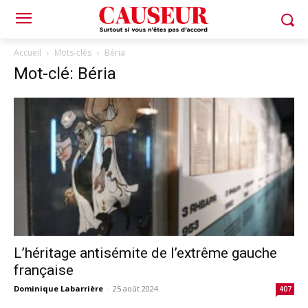
Accueil
Mots-clés
Béria
Mot-clé: Béria
L’héritage antisémite de l’extrême gauche
française
Dominique Labarrière
-
25 août 2024
407