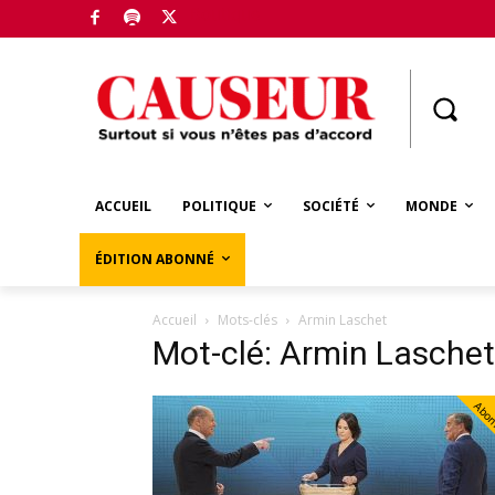
Boutique
ACCUEIL
POLITIQUE
SOCIÉTÉ
MONDE
ÉDITION ABONNÉ
Accueil
Mots-clés
Armin Laschet
Mot-clé: Armin Laschet
Abo