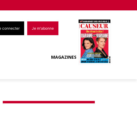
e connecter
Je m'abonne
MAGAZINES