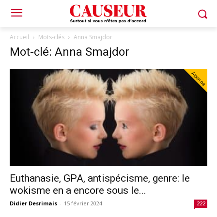
Accueil
Mots-clés
Anna Smajdor
Mot-clé: Anna Smajdor
Abonné
Euthanasie, GPA, antispécisme, genre: le
wokisme en a encore sous le...
Didier Desrimais
-
15 février 2024
222