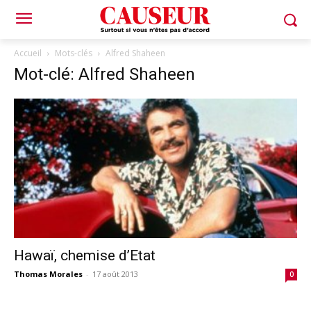
Accueil
Mots-clés
Alfred Shaheen
Mot-clé: Alfred Shaheen
Hawaï, chemise d’Etat
Thomas Morales
-
17 août 2013
0