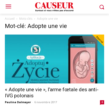
Accueil
Mots-clés
Adopte une vie
Mot-clé: Adopte une vie
Abonné
« Adopte une vie », l’arme fœtale des anti-
IVG polonais
Paulina Dalmayer
-
6 novembre 2017
0