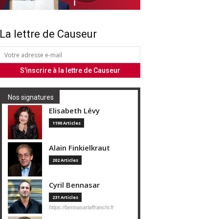
La lettre de Causeur
Nos signatures
Elisabeth Lévy
1190 Articles
Alain Finkielkraut
202 Articles
Cyril Bennasar
231 Articles
https://bennasarlaffranchi.fr