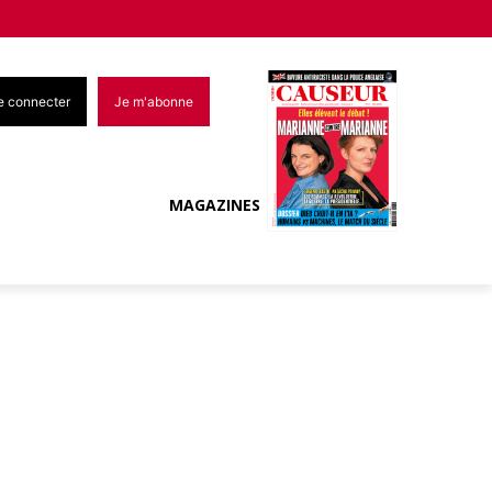
e connecter
Je m'abonne
MAGAZINES