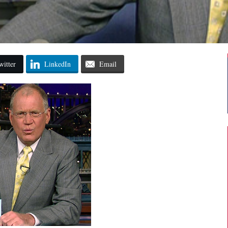
witter
LinkedIn
Email