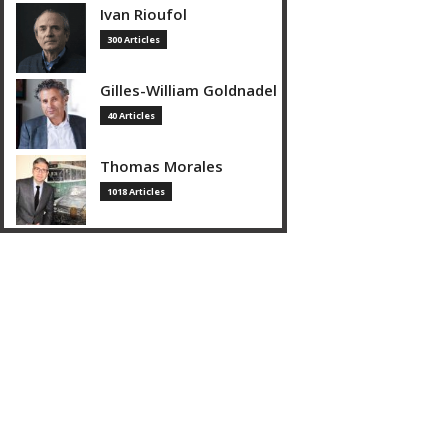
Ivan Rioufol
300 Articles
Gilles-William Goldnadel
40 Articles
Thomas Morales
1018 Articles