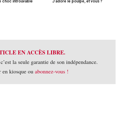
le choc introuvable
J’adore le poulpe, et vous ?
TICLE EN ACCÈS LIBRE.
 c’est la seule garantie de son indépendance.
r en kiosque ou
abonnez-vous !