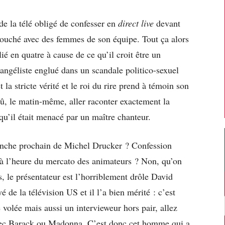
de la télé obligé de confesser en
direct live
devant
 couché avec des femmes de son équipe. Tout ça alors
lié en quatre à cause de ce qu’il croit être un
angéliste englué dans un scandale politico-sexuel
 la stricte vérité et le roi du rire prend à témoin son
dû, le matin-même, aller raconter exactement la
u’il était menacé par un maître chanteur.
che prochain de Michel Drucker ? Confession
 l’heure du mercato des animateurs ? Non, qu’on
 le présentateur est l’horriblement drôle David
de la télévision US et il l’a bien mérité : c’est
volée mais aussi un intervieweur hors pair, allez
avec Barack ou Madonna. C’est donc cet homme qui a