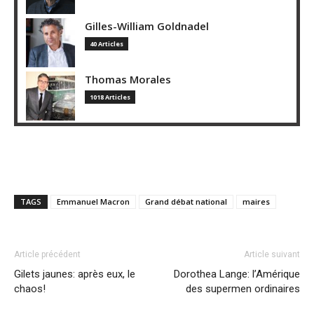
Gilles-William Goldnadel
40 Articles
Thomas Morales
1018 Articles
TAGS
Emmanuel Macron
Grand débat national
maires
Article précédent
Article suivant
Gilets jaunes: après eux, le
Dorothea Lange: l’Amérique
chaos!
des supermen ordinaires