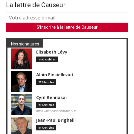
La lettre de Causeur
Nos signatures
Elisabeth Lévy
1190 Articles
Alain Finkielkraut
202 Articles
Cyril Bennasar
231 Articles
https://bennasarlaffranchi.fr
Jean-Paul Brighelli
817 Articles