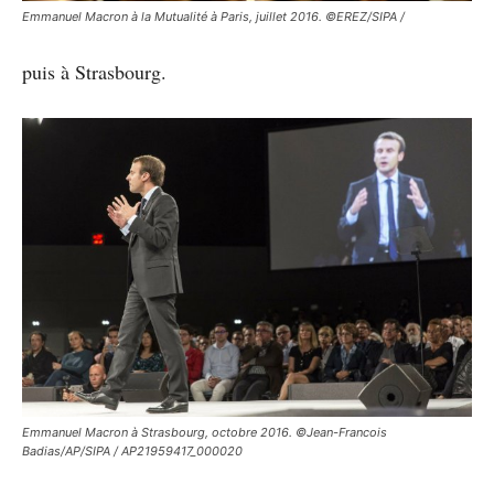
Emmanuel Macron à la Mutualité à Paris, juillet 2016. ©EREZ/SIPA /
puis à Strasbourg.
Emmanuel Macron à Strasbourg, octobre 2016. ©Jean-Francois
Badias/AP/SIPA / AP21959417_000020