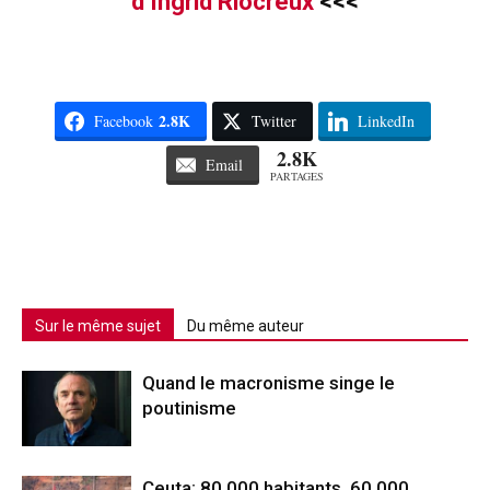
d’Ingrid Riocreux
<<<
2.8K
Facebook
Twitter
LinkedIn
2.8K
Email
PARTAGES
Sur le même sujet
Du même auteur
Quand le macronisme singe le
poutinisme
Ceuta: 80 000 habitants, 60 000