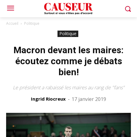
Accueil
Politique
Politique
Macron devant les maires:
écoutez comme je débats
bien!
Le président a rabaissé les maires au rang de "fans"
Ingrid Riocreux
-
17 janvier 2019