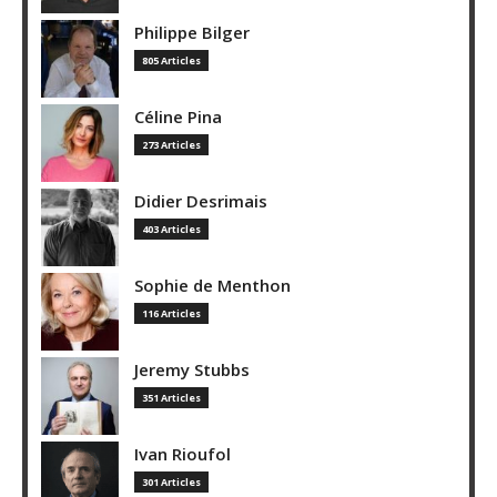
Philippe Bilger
805 Articles
Céline Pina
273 Articles
Didier Desrimais
403 Articles
Sophie de Menthon
116 Articles
Jeremy Stubbs
351 Articles
Ivan Rioufol
301 Articles