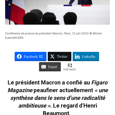
Conférence de presse du président Macron, Paris, 12 juin 2024 © Michel
Euler/AP/SIPA
52
Facebook
Twitter
LinkedIn
52
Email
PARTAGES
Le président Macron a confié au
Figaro
Magazine
peaufiner actuellement
« une
synthèse dans le sens d’une radicalité
ambitieuse »
. Le regard d’Henri
Beaumont.