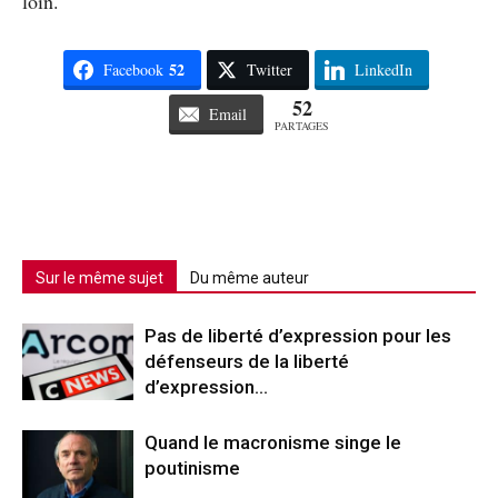
loin.
52
Facebook
Twitter
LinkedIn
52
Email
PARTAGES
Sur le même sujet
Du même auteur
Pas de liberté d’expression pour les
défenseurs de la liberté
d’expression…
Quand le macronisme singe le
poutinisme