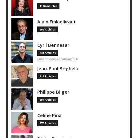
1190 Articles
Alain Finkielkraut
202 Articles
Cyril Bennasar
231 Articles
https://bennasarlaffranchi.fr
Jean-Paul Brighelli
817 Articles
Philippe Bilger
804 Articles
Céline Pina
273 Articles