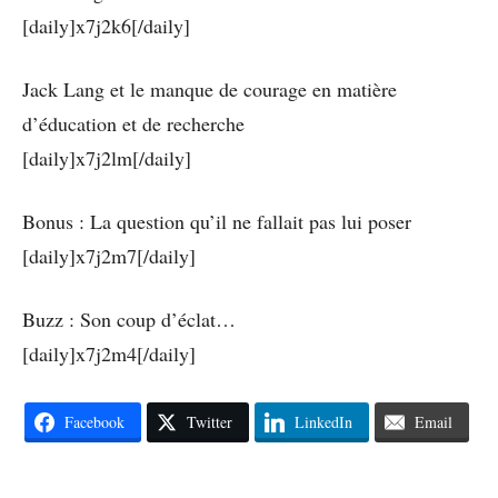
[daily]x7j2k6[/daily]
Jack Lang et le manque de courage en matière
d’éducation et de recherche
[daily]x7j2lm[/daily]
Bonus : La question qu’il ne fallait pas lui poser
[daily]x7j2m7[/daily]
Buzz : Son coup d’éclat…
[daily]x7j2m4[/daily]
Facebook
Twitter
LinkedIn
Email