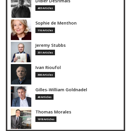
Didier Desrimais
403 Articles
Sophie de Menthon
116 Articles
Jeremy Stubbs
351 Articles
Ivan Rioufol
300 Articles
Gilles-William Goldnadel
40 Articles
Thomas Morales
1018 Articles