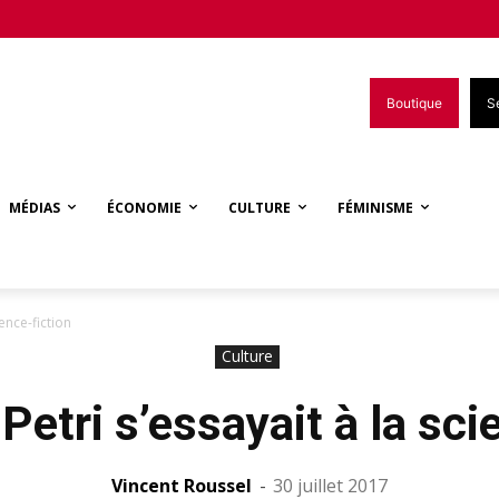
Boutique
S
MÉDIAS
ÉCONOMIE
CULTURE
FÉMINISME
ience-fiction
Culture
Petri s’essayait à la sci
Vincent Roussel
-
30 juillet 2017