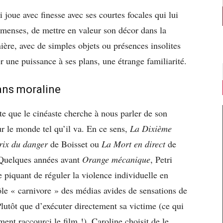
 joue avec finesse avec ses courtes focales qui lui
mmenses, de mettre en valeur son décor dans la
re, avec de simples objets ou présences insolites
r une puissance à ses plans, une étrange familiarité.
sans moraline
te que le cinéaste cherche à nous parler de son
ur le monde tel qu’il va. En ce sens,
La Dixième
rix du danger
de Boisset ou
La Mort en direct
de
 Quelques années avant
Orange mécanique
, Petri
 piquant de réguler la violence individuelle en
rôle « carnivore » des médias avides de sensations de
 Plutôt que d’exécuter directement sa victime (ce qui
ment raccourci le film !), Caroline choisit de le