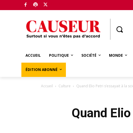
Boutique
ACCUEIL
POLITIQUE
SOCIÉTÉ
MONDE
ÉDITION ABONNÉ
Accueil
Culture
Quand Elio Petri s’essayait à la sc
Quand Elio 