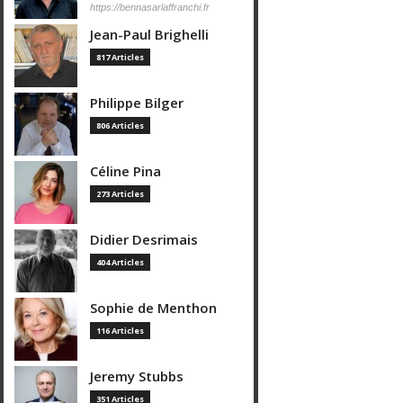
https://bennasarlaffranchi.fr
Jean-Paul Brighelli
817 Articles
Philippe Bilger
806 Articles
Céline Pina
273 Articles
Didier Desrimais
404 Articles
Sophie de Menthon
116 Articles
Jeremy Stubbs
351 Articles