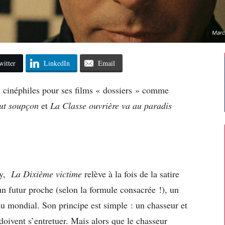
Marce
witter
LinkedIn
Email
s cinéphiles pour ses films « dossiers » comme
out soupçon
et
La Classe ouvrière va au paradis
ey,
La Dixième victime
relève à la fois de la satire
 un futur proche (selon la formule consacrée !), un
u mondial. Son principe est simple : un chasseur et
doivent s’entretuer. Mais alors que le chasseur