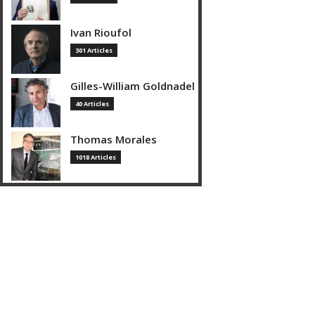
Ivan Rioufol
301 Articles
Gilles-William Goldnadel
40 Articles
Thomas Morales
1018 Articles