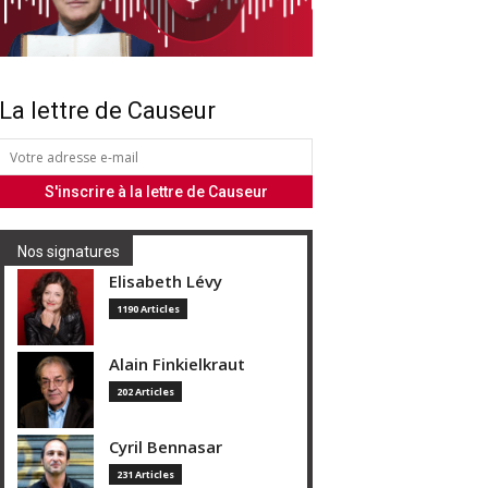
La lettre de Causeur
Nos signatures
Elisabeth Lévy
1190 Articles
Alain Finkielkraut
202 Articles
Cyril Bennasar
231 Articles