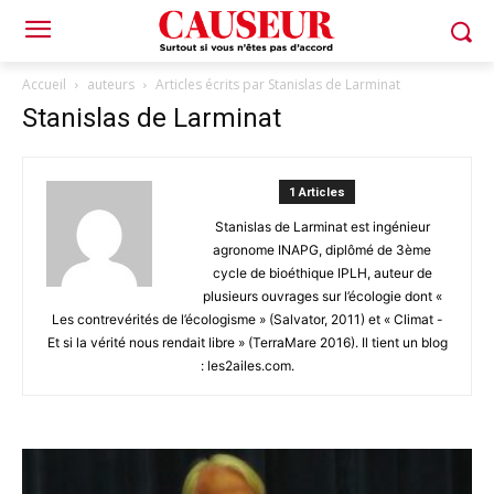
Accueil
auteurs
Articles écrits par Stanislas de Larminat
Stanislas de Larminat
1 Articles
Stanislas de Larminat est ingénieur
agronome INAPG, diplômé de 3ème
cycle de bioéthique IPLH, auteur de
plusieurs ouvrages sur l’écologie dont «
Les contrevérités de l’écologisme » (Salvator, 2011) et « Climat -
Et si la vérité nous rendait libre » (TerraMare 2016). Il tient un blog
: les2ailes.com.