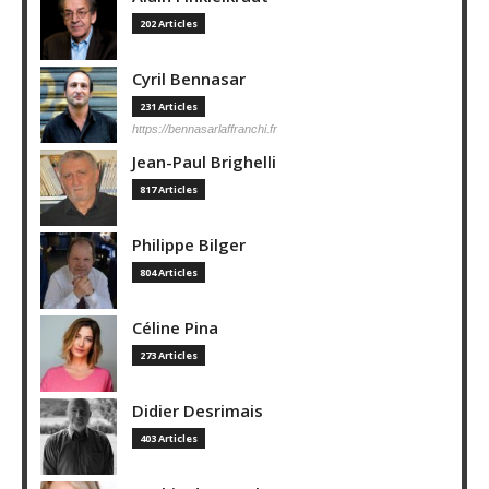
202 Articles
Cyril Bennasar
231 Articles
https://bennasarlaffranchi.fr
Jean-Paul Brighelli
817 Articles
Philippe Bilger
804 Articles
Céline Pina
273 Articles
Didier Desrimais
403 Articles