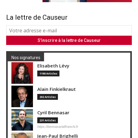
La lettre de Causeur
Nos signatures
Elisabeth Lévy
1190 Articles
Alain Finkielkraut
202 Articles
Cyril Bennasar
231 Articles
https://bennasarlaffranchi.fr
Jean-Paul Brighelli