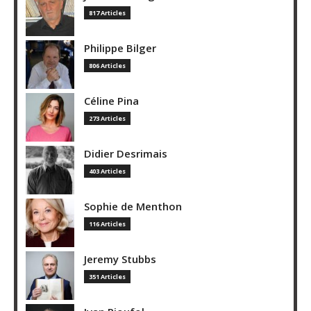
817 Articles
Philippe Bilger
806 Articles
Céline Pina
273 Articles
Didier Desrimais
403 Articles
Sophie de Menthon
116 Articles
Jeremy Stubbs
351 Articles