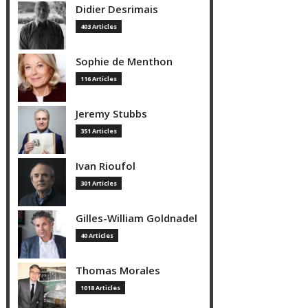
Didier Desrimais
403 Articles
Sophie de Menthon
116 Articles
Jeremy Stubbs
351 Articles
Ivan Rioufol
301 Articles
Gilles-William Goldnadel
40 Articles
Thomas Morales
1018 Articles