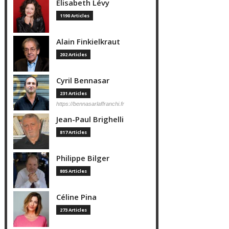
Elisabeth Lévy
1190 Articles
Alain Finkielkraut
202 Articles
Cyril Bennasar
231 Articles
https://bennasarlaffranchi.fr
Jean-Paul Brighelli
817 Articles
Philippe Bilger
805 Articles
Céline Pina
273 Articles