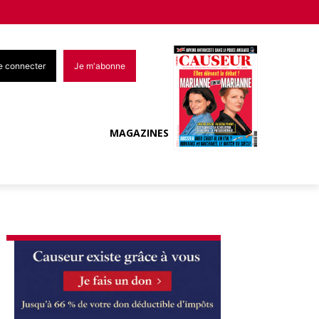
e connecter
Je m'abonne
MAGAZINES