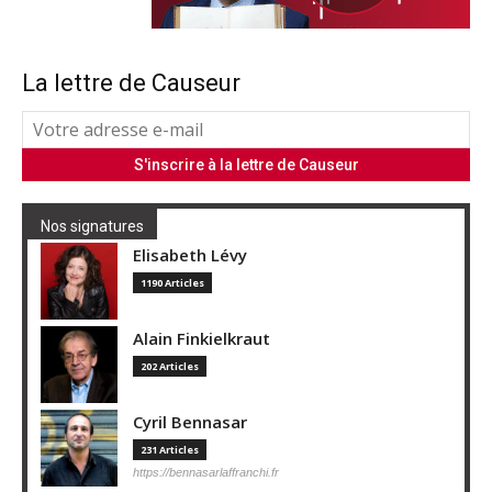
La lettre de Causeur
Nos signatures
Elisabeth Lévy
1190 Articles
Alain Finkielkraut
202 Articles
Cyril Bennasar
231 Articles
https://bennasarlaffranchi.fr