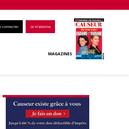
e connecter
Je m'abonne
MAGAZINES