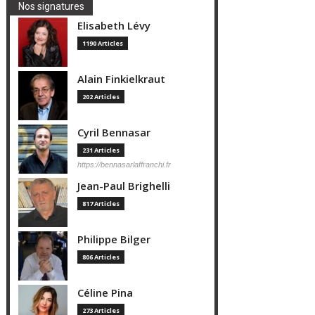
Nos signatures
Elisabeth Lévy
1190 Articles
Alain Finkielkraut
202 Articles
Cyril Bennasar
231 Articles
https://bennasarlaffranchi.fr
Jean-Paul Brighelli
817 Articles
Philippe Bilger
806 Articles
Céline Pina
273 Articles