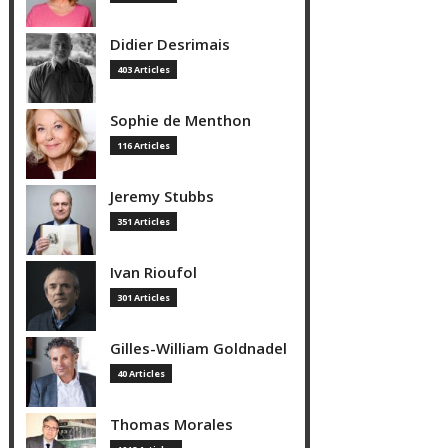
Didier Desrimais
403 Articles
Sophie de Menthon
116 Articles
Jeremy Stubbs
351 Articles
Ivan Rioufol
301 Articles
Gilles-William Goldnadel
40 Articles
Thomas Morales