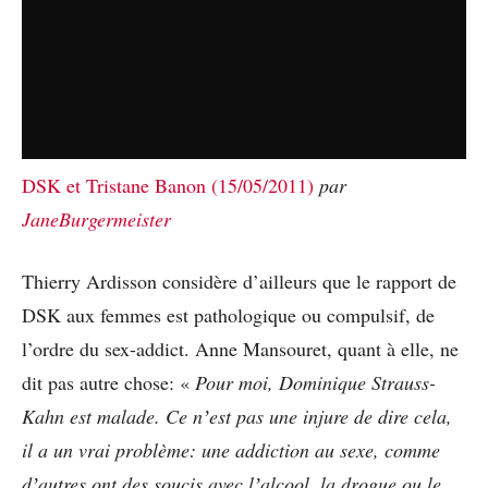
DSK et Tristane Banon (15/05/2011)
par
JaneBurgermeister
Thierry Ardisson considère d’ailleurs que le rapport de
DSK aux femmes est pathologique ou compulsif, de
l’ordre du sex-addict. Anne Mansouret, quant à elle, ne
dit pas autre chose: «
Pour moi, Dominique Strauss-
Kahn est malade. Ce nʼest pas une injure de dire cela,
il a un vrai problème: une addiction au sexe, comme
dʼautres ont des soucis avec lʼalcool, la drogue ou le