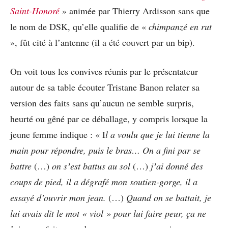
Saint-Honoré
» animée par Thierry Ardisson sans que
le nom de DSK, qu’elle qualifie de «
chimpanzé en rut
», fût cité à l’antenne (il a été couvert par un bip).
On voit tous les convives réunis par le présentateur
autour de sa table écouter Tristane Banon relater sa
version des faits sans qu’aucun ne semble surpris,
heurté ou gêné par ce déballage, y compris lorsque la
jeune femme indique : « I
l a voulu que je lui tienne la
main pour répondre, puis le bras… On a fini par se
battre
(…)
on sʼest battus au sol
(…)
jʼai donné des
coups de pied, il a dégrafé mon soutien-gorge, il a
essayé d’ouvrir mon jean.
(…)
Quand on se battait, je
lui avais dit le mot « viol » pour lui faire peur, ça ne