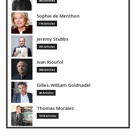
403 Articles
Sophie de Menthon
116 Articles
Jeremy Stubbs
351 Articles
Ivan Rioufol
300 Articles
Gilles-William Goldnadel
40 Articles
Thomas Morales
1018 Articles