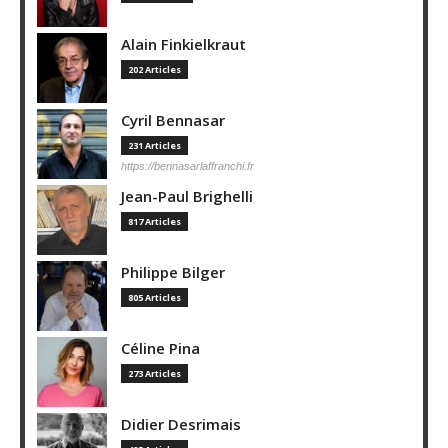
Alain Finkielkraut
202 Articles
Cyril Bennasar
231 Articles
https://bennasarlaffranchi.fr
Jean-Paul Brighelli
817 Articles
Philippe Bilger
805 Articles
Céline Pina
273 Articles
Didier Desrimais