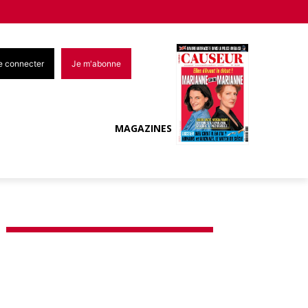
e connecter
Je m'abonne
MAGAZINES