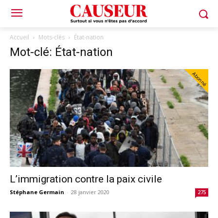
Accueil
Mots-clés
État-nation
Mot-clé: État-nation
Abonné
L’immigration contre la paix civile
Stéphane Germain
-
28 janvier 2020
275