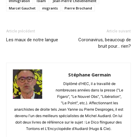
Immigration
Islam
Jean-Pierre Chevènement
Marcel Gauchet
migrants
Pierre Brochand
Article précédent
Article suivant
Les maux de notre langue
Coronavirus, beaucoup de
bruit pour… rien?
Stéphane Germain
Diplômé d'HEC, il a travaillé de
nombreuses années dans la presse ("Le
Figaro", "Le Nouvel Obs", "Libération",
"Le Point", etc.). Affectionnant les
anarchistes de droite tels Jean Yanne ou Pierre Desproges, il est
devenu l'un des meilleurs spécialistes de Michel Audiard. On lui
doit deux livres de référence sur le sujet : Le Dico flingueur des
Tontons et L'Encyclopédie d'Audiard (Hugo & Cie).