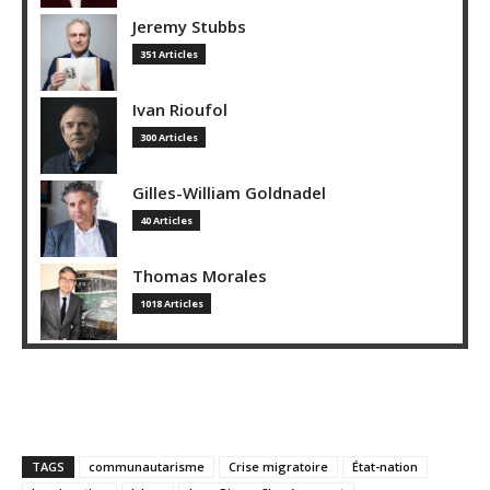
Jeremy Stubbs
351 Articles
Ivan Rioufol
300 Articles
Gilles-William Goldnadel
40 Articles
Thomas Morales
1018 Articles
TAGS
communautarisme
Crise migratoire
État-nation