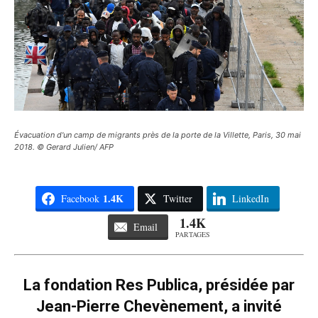
Évacuation d'un camp de migrants près de la porte de la Villette, Paris, 30 mai
2018. © Gerard Julien/ AFP
1.4K
Facebook
Twitter
LinkedIn
1.4K
Email
PARTAGES
La fondation Res Publica, présidée par
Jean-Pierre Chevènement, a invité