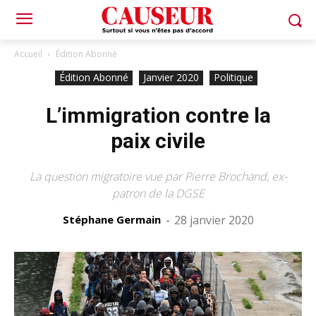
Accueil
Édition Abonné
Édition Abonné
Janvier 2020
Politique
L’immigration contre la
paix civile
La question migratoire vue par Pierre Brochand, ex-
patron de la DGSE
Stéphane Germain
-
28 janvier 2020