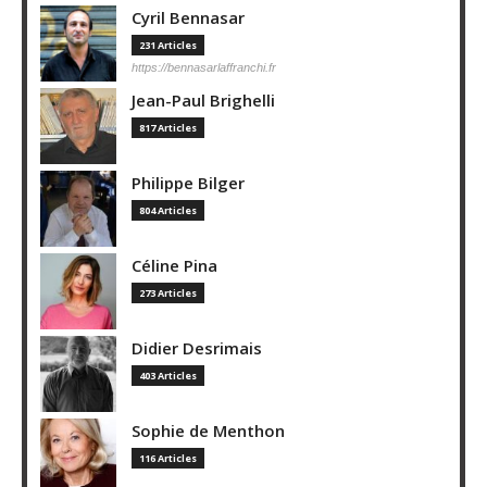
Cyril Bennasar
231 Articles
https://bennasarlaffranchi.fr
Jean-Paul Brighelli
817 Articles
Philippe Bilger
804 Articles
Céline Pina
273 Articles
Didier Desrimais
403 Articles
Sophie de Menthon
116 Articles