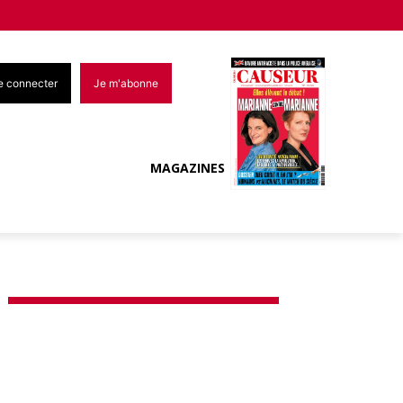
e connecter
Je m'abonne
MAGAZINES