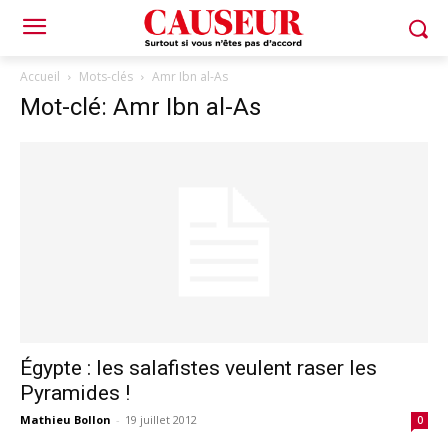
Accueil
Mots-clés
Amr Ibn al-As
Mot-clé: Amr Ibn al-As
Égypte : les salafistes veulent raser les
Pyramides !
Mathieu Bollon
-
19 juillet 2012
0