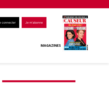
e connecter
Je m'abonne
MAGAZINES