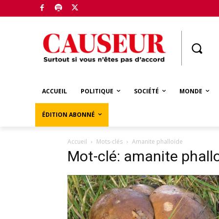
Boutique
ACCUEIL
POLITIQUE
SOCIÉTÉ
MONDE
ÉDITION ABONNÉ
Accueil
Mots-clés
Amanite phalloïde
Mot-clé: amanite phall