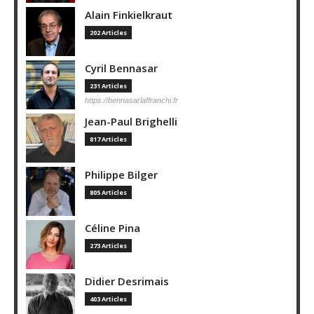
Alain Finkielkraut
202 Articles
Cyril Bennasar
231 Articles
https://bennasarlaffranchi.fr
Jean-Paul Brighelli
817 Articles
Philippe Bilger
805 Articles
Céline Pina
273 Articles
Didier Desrimais
403 Articles