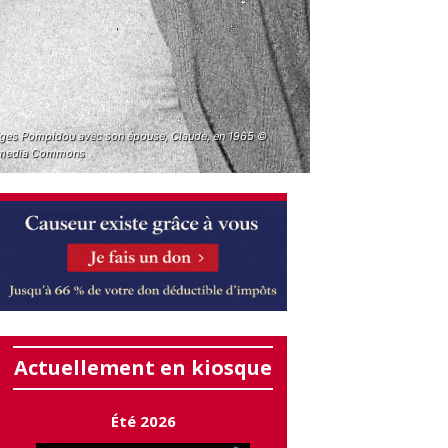
ges Pompidou avec son épouse, Claude, en 1965 ©
media Commons
Actuellement en kiosque
Été 2026