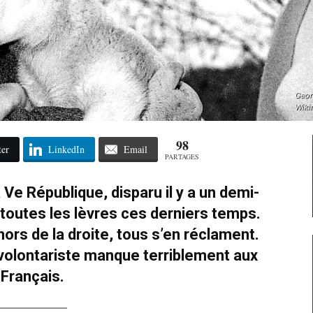
Geor
Wiki
98
ter
LinkedIn
Email
PARTAGES
Ve République, disparu il y a un demi-
r toutes les lèvres ces derniers temps.
ors de la droite, tous s’en réclament.
volontariste manque terriblement aux
Français.