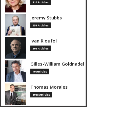
116 Articles
Jeremy Stubbs
351 Articles
Ivan Rioufol
301 Articles
Gilles-William Goldnadel
40 Articles
Thomas Morales
1018 Articles