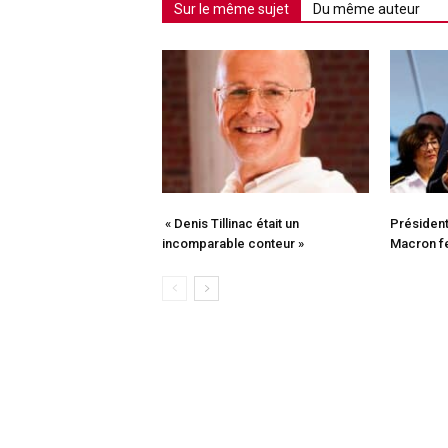
Sur le même sujet
Du même auteur
« Denis Tillinac était un
Président
incomparable conteur »
Macron fe