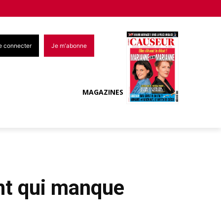
e connecter
Je m'abonne
MAGAZINES
nt qui manque