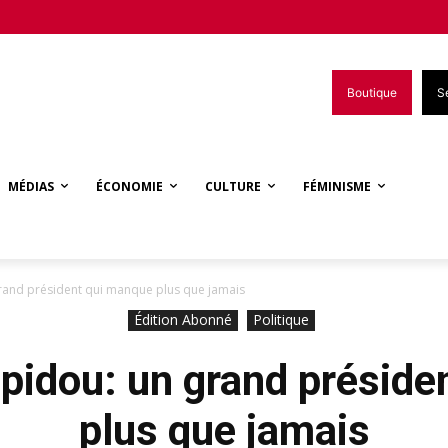
Boutique
S
MÉDIAS
ÉCONOMIE
CULTURE
FÉMINISME
and président qui manque plus que jamais
Édition Abonné
Politique
idou: un grand préside
plus que jamais