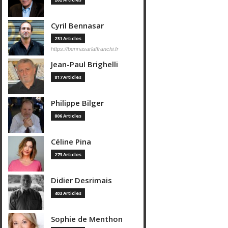
Cyril Bennasar
231 Articles
https://bennasarlaffranchi.fr
Jean-Paul Brighelli
817 Articles
Philippe Bilger
806 Articles
Céline Pina
273 Articles
Didier Desrimais
403 Articles
Sophie de Menthon