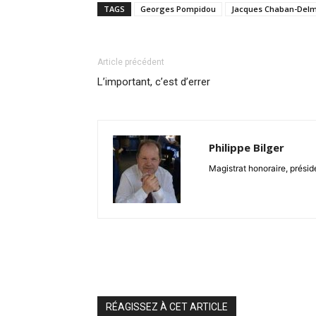
TAGS
Georges Pompidou
Jacques Chaban-Del
Article précédent
L’important, c’est d’errer
Philippe Bilger
Magistrat honoraire, présid
RÉAGISSEZ À CET ARTICLE