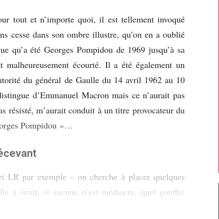
ur tout et n’importe quoi, il est tellement invoqué
ans cesse dans son ombre illustre, qu’on en a oublié
ique qu’a été Georges Pompidou de 1969 jusqu’à sa
t malheureusement écourté. Il a été également un
utorité du général de Gaulle du 14 avril 1962 au 10
 distingue d’Emmanuel Macron mais ce n’aurait pas
pas résisté, m’aurait conduit à un titre provocateur du
Georges Pompidou »…
écevant
 et LR par exemple – on cherche à placer quelques
elle à venir, si aucune n’est médiocre, quel gouffre