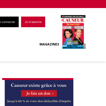
e connecter
Je m'abonne
MAGAZINES