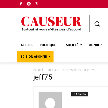
Boutique
ACCUEIL
POLITIQUE
SOCIÉTÉ
MONDE
ÉDITION ABONNÉ
Accueil
auteurs
Articles écrits par jeff75
jeff75
0 Articles