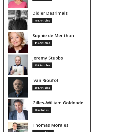
Didier Desrimais
403 Articles
Sophie de Menthon
116 Articles
Jeremy Stubbs
351 Articles
Ivan Rioufol
301 Articles
Gilles-William Goldnadel
40 Articles
Thomas Morales