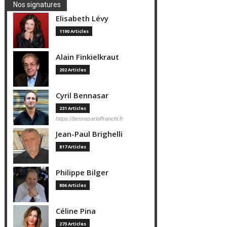
Nos signatures
Elisabeth Lévy
1190 Articles
Alain Finkielkraut
202 Articles
Cyril Bennasar
231 Articles
https://bennasarlaffranchi.fr
Jean-Paul Brighelli
817 Articles
Philippe Bilger
806 Articles
Céline Pina
273 Articles