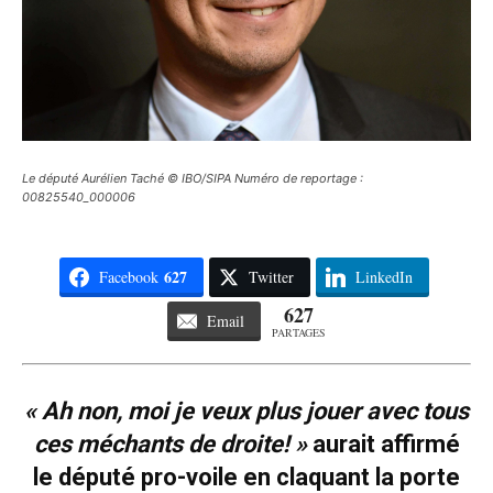
Le député Aurélien Taché © IBO/SIPA Numéro de reportage :
00825540_000006
627
Facebook
Twitter
LinkedIn
627
Email
PARTAGES
« Ah non, moi je veux plus jouer avec tous
ces méchants de droite! »
aurait affirmé
le député pro-voile en claquant la porte