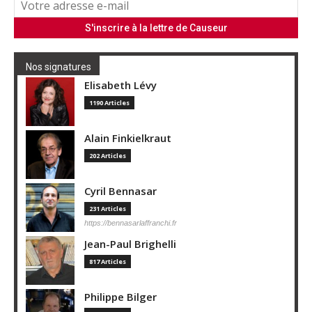
Nos signatures
Elisabeth Lévy
1190 Articles
Alain Finkielkraut
202 Articles
Cyril Bennasar
231 Articles
https://bennasarlaffranchi.fr
Jean-Paul Brighelli
817 Articles
Philippe Bilger