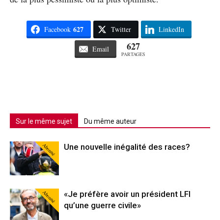
627
Facebook
Twitter
LinkedIn
627
Email
PARTAGES
Sur le même sujet
Du même auteur
Abonné
Une nouvelle inégalité des races?
Abonné
«Je préfère avoir un président LFI
qu’une guerre civile»