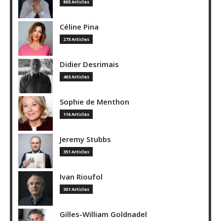
805 Articles
Céline Pina
273 Articles
Didier Desrimais
403 Articles
Sophie de Menthon
116 Articles
Jeremy Stubbs
351 Articles
Ivan Rioufol
301 Articles
Gilles-William Goldnadel