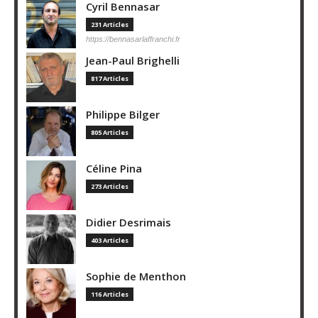
Cyril Bennasar
231 Articles
https://bennasarlaffranchi.fr
Jean-Paul Brighelli
817 Articles
Philippe Bilger
805 Articles
Céline Pina
273 Articles
Didier Desrimais
403 Articles
Sophie de Menthon
116 Articles