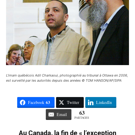
L'imam québécois Adil Charkaoui, photographié au tribunal à Ottawa en 2006,
est surveillé par les autorités depuis des années © TOM HANSON/AP/SIPA
63
Facebook
Twitter
LinkedIn
63
Email
PARTAGES
Au Canada, la fin de « l’exception