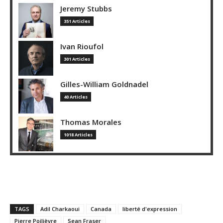
Jeremy Stubbs
351 Articles
Ivan Rioufol
301 Articles
Gilles-William Goldnadel
40 Articles
Thomas Morales
1018 Articles
TAGS
Adil Charkaoui
Canada
liberté d'expression
Pierre Poilièvre
Sean Fraser