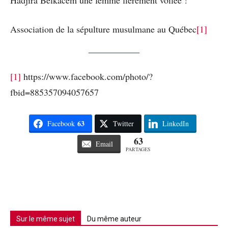
Hadjira Belkacem une femme fièrement voilée !
Association de la sépulture musulmane au Québec
[1]
[1]
https://www.facebook.com/photo/?
fbid=885357094057657
63
Facebook
Twitter
LinkedIn
63
Email
PARTAGES
Sur le même sujet
Du même auteur