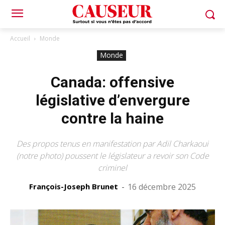
Accueil
Monde
Monde
Canada: offensive
législative d’envergure
contre la haine
Des propos tenus en manifestation par Adil Charkaoui
(notre photo) poussent le législateur a revoir son Code
criminel
François-Joseph Brunet
-
16 décembre 2025