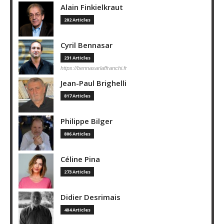
Alain Finkielkraut
202 Articles
Cyril Bennasar
231 Articles
https://bennasarlaffranchi.fr
Jean-Paul Brighelli
817 Articles
Philippe Bilger
806 Articles
Céline Pina
273 Articles
Didier Desrimais
404 Articles