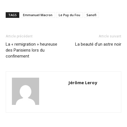
TAGS
Emmanuel Macron
Le Puy du Fou
Sanofi
Article précédent
Article suivant
La « remigration » heureuse
La beauté d’un astre noir
des Parisiens lors du
confinement
Jérôme Leroy