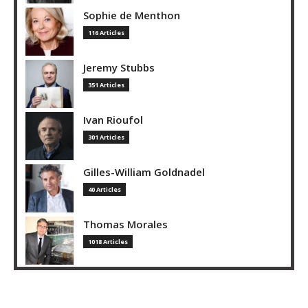
Sophie de Menthon
116 Articles
Jeremy Stubbs
351 Articles
Ivan Rioufol
301 Articles
Gilles-William Goldnadel
40 Articles
Thomas Morales
1018 Articles