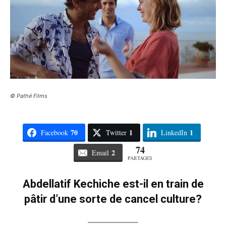
© Pathé Films
70
1
1
Facebook
Twitter
LinkedIn
74
2
Email
PARTAGES
Abdellatif Kechiche est-il en train de
pâtir d’une sorte de cancel culture?