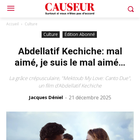
Accueil
Culture
Culture
Édition Abonné
Abdellatif Kechiche: mal
aimé, je suis le mal aimé…
La grâce crépusculaire, "Mektoub My Love: Canto Due",
un film d’Abdellatif Kechiche
Jacques Déniel
-
21 décembre 2025