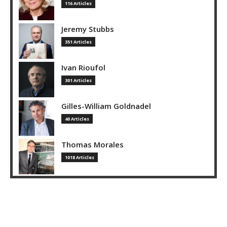
116 Articles
Jeremy Stubbs
351 Articles
Ivan Rioufol
301 Articles
Gilles-William Goldnadel
40 Articles
Thomas Morales
1018 Articles