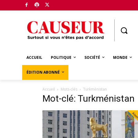
Boutique
ACCUEIL
POLITIQUE
SOCIÉTÉ
MONDE
ÉDITION ABONNÉ
Accueil
Mots-clés
Turkménistan
Mot-clé: Turkménistan
Abo