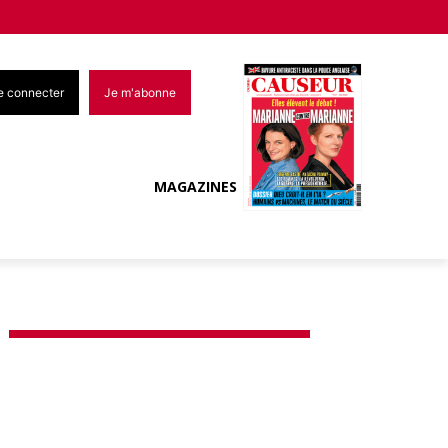
e connecter
Je m'abonne
MAGAZINES