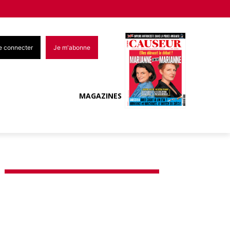
e connecter
Je m'abonne
MAGAZINES