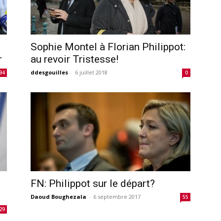
Sophie Montel à Florian Philippot:
r
au revoir Tristesse!
ddesgouilles
-
6 juillet 2018
94
0
FN: Philippot sur le départ?
Daoud Boughezala
-
6 septembre 2017
55
29