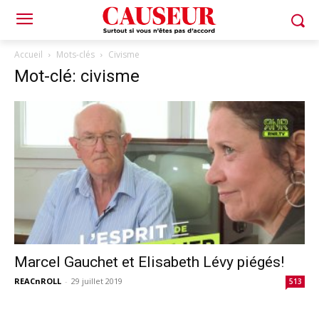
Accueil
Mots-clés
Civisme
Mot-clé: civisme
Marcel Gauchet et Elisabeth Lévy piégés!
REACnROLL
-
29 juillet 2019
513