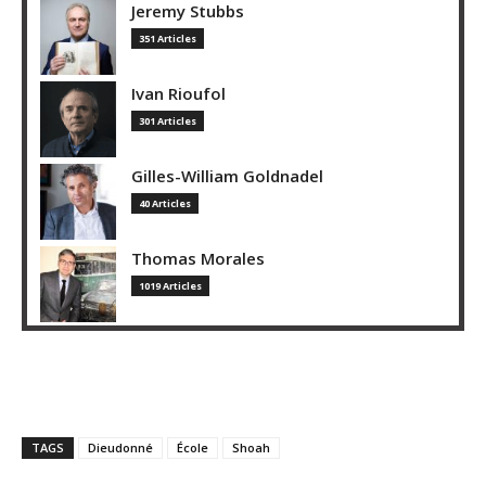
Jeremy Stubbs
351 Articles
Ivan Rioufol
301 Articles
Gilles-William Goldnadel
40 Articles
Thomas Morales
1019 Articles
TAGS
Dieudonné
École
Shoah