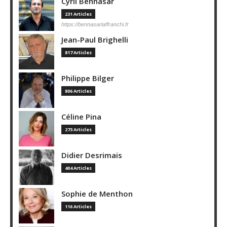
Cyril Bennasar
231 Articles
https://bennasarlaffranchi.fr
Jean-Paul Brighelli
817 Articles
Philippe Bilger
806 Articles
Céline Pina
273 Articles
Didier Desrimais
404 Articles
Sophie de Menthon
116 Articles