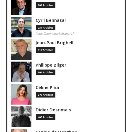
202 Articles
Cyril Bennasar
231 Articles
https://bennasarlaffranchi.fr
Jean-Paul Brighelli
817 Articles
Philippe Bilger
806 Articles
Céline Pina
273 Articles
Didier Desrimais
403 Articles
Sophie de Menthon