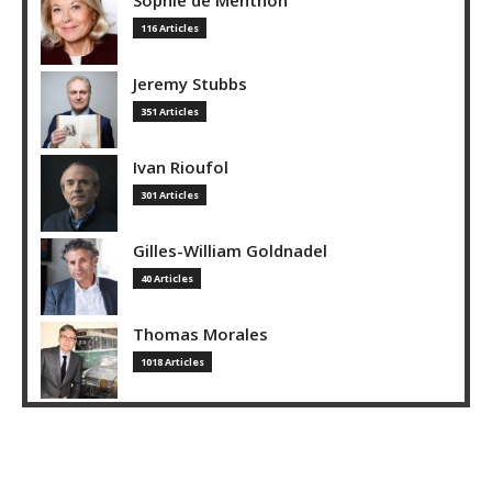
116 Articles
Jeremy Stubbs
351 Articles
Ivan Rioufol
301 Articles
Gilles-William Goldnadel
40 Articles
Thomas Morales
1018 Articles