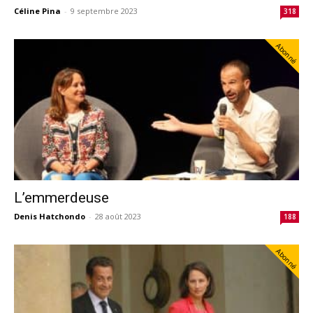
Céline Pina
-
9 septembre 2023
318
Abonné
L’emmerdeuse
Denis Hatchondo
-
28 août 2023
188
Abonné