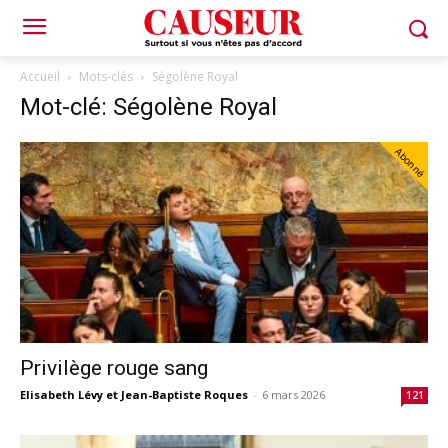
Accueil
Mots-clés
Ségolène Royal
Mot-clé: Ségolène Royal
Abonné
Privilège rouge sang
Elisabeth Lévy et Jean-Baptiste Roques
-
6 mars 2026
121