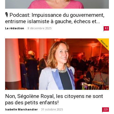
🎙️ Podcast: Impuissance du gouvernement,
entrisme islamiste à gauche, échecs et...
La rédaction
-
8 décembre 2025
82
Abonné
Non, Ségolène Royal, les citoyens ne sont
pas des petits enfants!
Isabelle Marchandier
-
31 octobre 2025
223