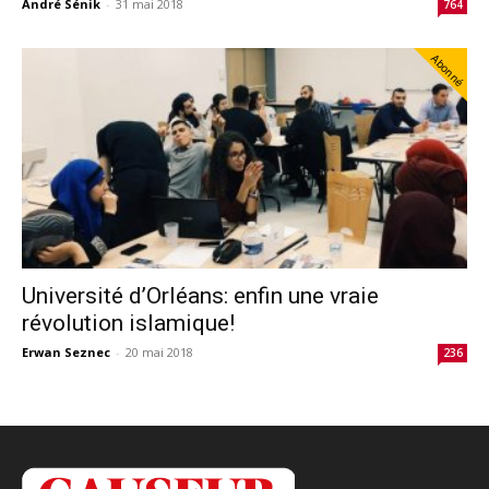
André Sénik
-
31 mai 2018
764
Abonné
Université d’Orléans: enfin une vraie
révolution islamique!
Erwan Seznec
-
20 mai 2018
236