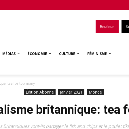
Boutique
S
MÉDIAS
ÉCONOMIE
CULTURE
FÉMINISME
ique: tea for too many
Édition Abonné
Janvier 2021
Monde
alisme britannique: tea 
s Britanniques vont-ils partager le fish and chips et le poulet tik