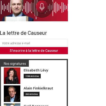
La lettre de Causeur
Nos signatures
Elisabeth Lévy
1190 Articles
Alain Finkielkraut
202 Articles