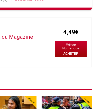
4,49€
it du Magazine
Édition
Numerique
ACHETER
Abonné
Abonné