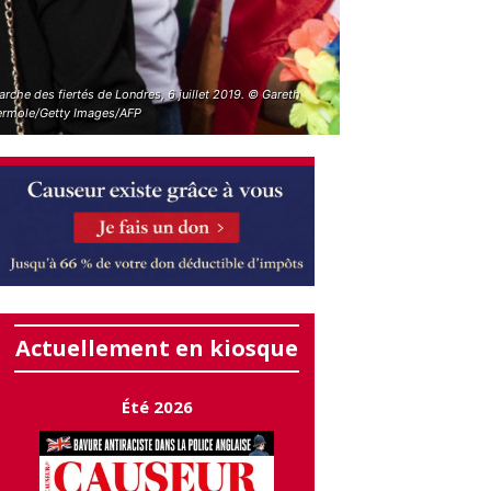
rche des fiertés de Londres, 6 juillet 2019. © Gareth
ermole/Getty Images/AFP
Actuellement en kiosque
Été 2026