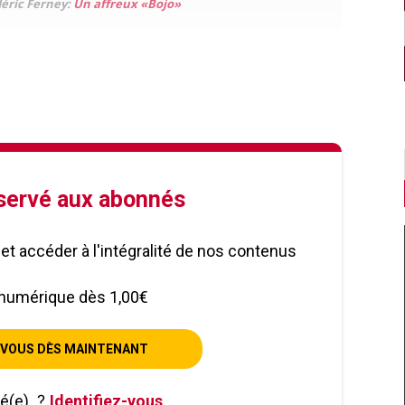
déric Ferney:
Un affreux «Bojo»
éservé aux abonnés
le et accéder à l'intégralité de nos contenus
numérique dès 1,00€
VOUS DÈS MAINTENANT
né(e)
?
Identifiez-vous