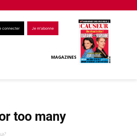
e connecter
Je m'abonne
MAGAZINES
for too many
ka?