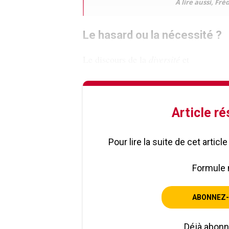
À lire aussi, Fré
Le hasard ou la nécessité ?
Le discours de la
diversité
et
Article r
Pour lire la suite de cet artic
Formule 
ABONNEZ-
Déjà abon