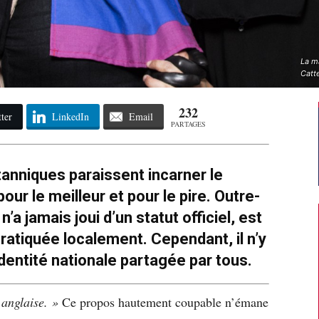
La ma
Catt
232
ter
LinkedIn
Email
PARTAGES
tanniques paraissent incarner le
ur le meilleur et pour le pire. Outre-
’a jamais joui d’un statut officiel, est
atiquée localement. Cependant, il n’y
dentité nationale partagée par tous.
 anglaise. »
Ce propos hautement coupable n’émane