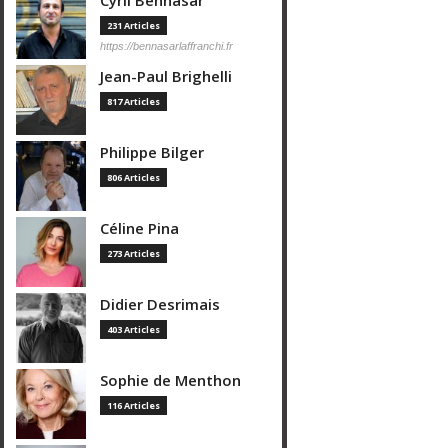
Cyril Bennasar
231 Articles
https://bennasarlaffranchi.fr
Jean-Paul Brighelli
817 Articles
Philippe Bilger
806 Articles
Céline Pina
273 Articles
Didier Desrimais
403 Articles
Sophie de Menthon
116 Articles