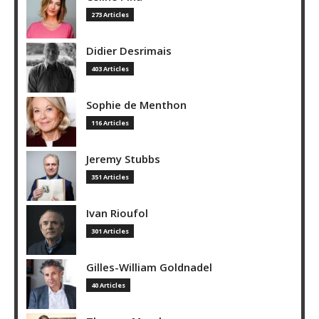
273 Articles
Didier Desrimais
403 Articles
Sophie de Menthon
116 Articles
Jeremy Stubbs
351 Articles
Ivan Rioufol
301 Articles
Gilles-William Goldnadel
40 Articles