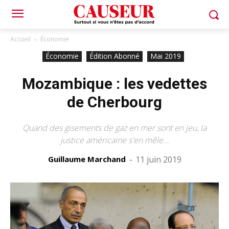
Accueil
Économie
Économie
Édition Abonné
Mai 2019
Mozambique : les vedettes
de Cherbourg
Quand des gisements de gaz en mer sont en jeu, la
justice américaine s'en mêle...
Guillaume Marchand
-
11 juin 2019