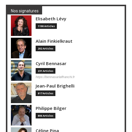
Nos signatures
Elisabeth Lévy
1190 Articles
Alain Finkielkraut
202 Articles
Cyril Bennasar
231 Articles
https://bennasarlaffranchi.fr
Jean-Paul Brighelli
817 Articles
Philippe Bilger
806 Articles
Céline Pina