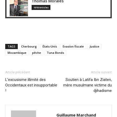
Thomas Morales
1018 Articles
TAGS
Cherbourg
États-Unis
Evasion fiscale
Justice
Mozambique
pêche
Tuna Bonds
Article précédent
Article suivant
L’excusisme illimité des
Soutien à Latifa Ibn Ziaten,
Occidentaux est insupportable
mère musulmane victime du
!
djihadisme
Guillaume Marchand