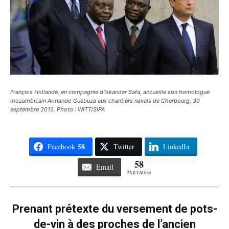
François Hollande, en compagnie d'Iskandar Safa, accueille son homologue
mozambicain Armando Guebuza aux chantiers navals de Cherbourg, 30
septembre 2013. Photo : WITT/SIPA
58
Facebook
Twitter
LinkedIn
58
Email
PARTAGES
Prenant prétexte du versement de pots-
de-vin à des proches de l’ancien