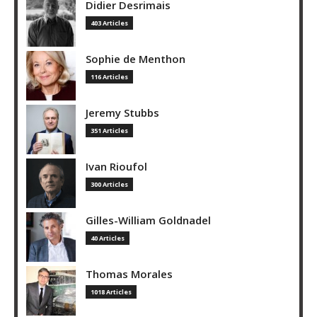
Didier Desrimais
403 Articles
Sophie de Menthon
116 Articles
Jeremy Stubbs
351 Articles
Ivan Rioufol
300 Articles
Gilles-William Goldnadel
40 Articles
Thomas Morales
1018 Articles