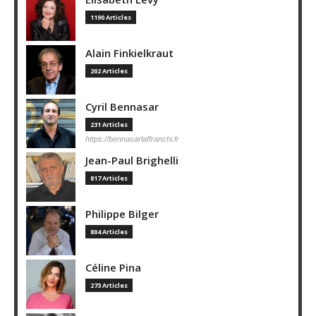
1190 Articles
Alain Finkielkraut
202 Articles
Cyril Bennasar
231 Articles
https://bennasarlaffranchi.fr
Jean-Paul Brighelli
817 Articles
Philippe Bilger
804 Articles
Céline Pina
273 Articles