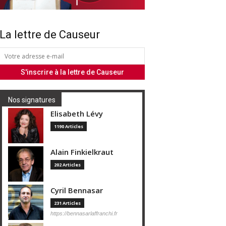
La lettre de Causeur
Nos signatures
Elisabeth Lévy
1190 Articles
Alain Finkielkraut
202 Articles
Cyril Bennasar
231 Articles
https://bennasarlaffranchi.fr