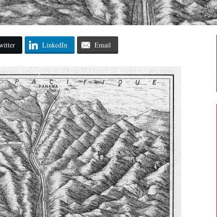
Une v
Pana
witter
LinkedIn
Email