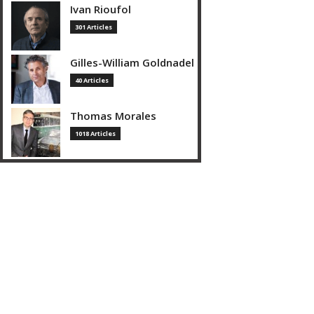
Ivan Rioufol
301 Articles
Gilles-William Goldnadel
40 Articles
Thomas Morales
1018 Articles