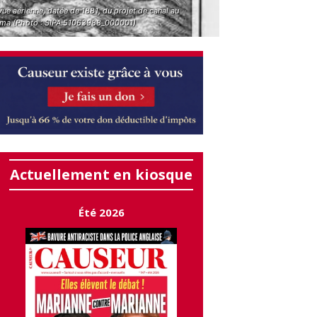
ue aérienne, datée de 1881, du projet de canal au
ma (Photo : SIPA.51063988_000001)
Actuellement en kiosque
Été 2026