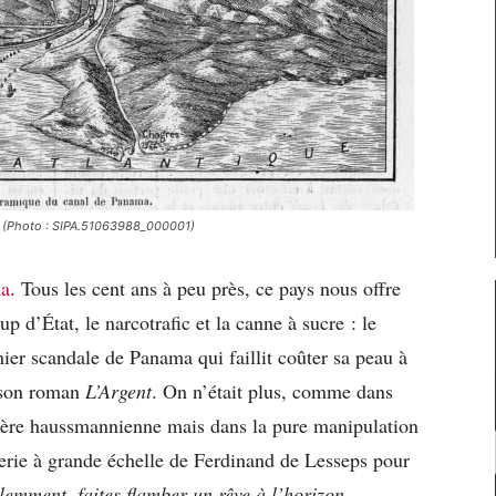
ma (Photo : SIPA.51063988_000001)
ma
. Tous les cent ans à peu près, ce pays nous offre
up d’État, le narcotrafic et la canne à sucre : le
ier scandale de Panama qui faillit coûter sa peau à
 son roman
L’Argent
. On n’était plus, comme dans
ière haussmannienne mais dans la pure manipulation
uerie à grande échelle de Ferdinand de Lesseps pour
lemment, faites flamber un rêve à l’horizon,