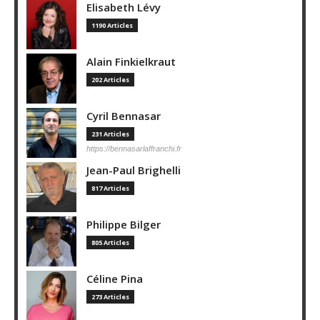
Elisabeth Lévy
1190 Articles
Alain Finkielkraut
202 Articles
Cyril Bennasar
231 Articles
https://bennasarlaffranchi.fr
Jean-Paul Brighelli
817 Articles
Philippe Bilger
805 Articles
Céline Pina
273 Articles