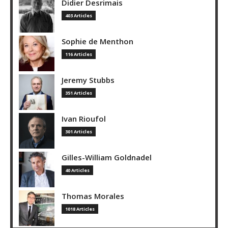
Didier Desrimais
403 Articles
Sophie de Menthon
116 Articles
Jeremy Stubbs
351 Articles
Ivan Rioufol
301 Articles
Gilles-William Goldnadel
40 Articles
Thomas Morales
1018 Articles