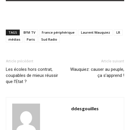
TAGS
BFM TV
France périphérique
Laurent Wauquiez
LR
médias
Paris
Sud Radio
Article précédent
Article suivant
Les écoles hors contrat,
Wauquiez: causer au peuple,
coupables de mieux réussir
ça s’apprend !
que l’Etat ?
ddesgouilles