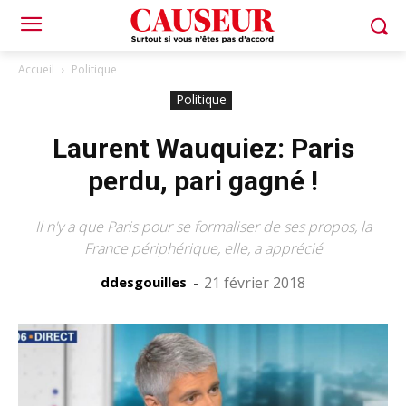
Accueil
Politique
Politique
Laurent Wauquiez: Paris
perdu, pari gagné !
Il n'y a que Paris pour se formaliser de ses propos, la
France périphérique, elle, a apprécié
ddesgouilles
-
21 février 2018