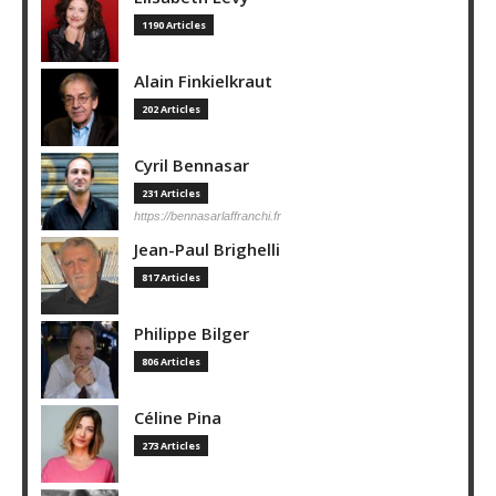
1190 Articles
Alain Finkielkraut
202 Articles
Cyril Bennasar
231 Articles
https://bennasarlaffranchi.fr
Jean-Paul Brighelli
817 Articles
Philippe Bilger
806 Articles
Céline Pina
273 Articles