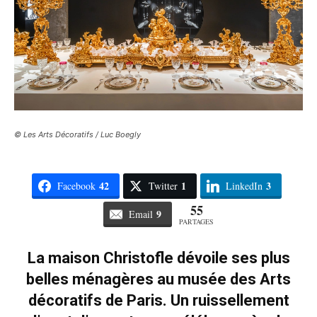
© Les Arts Décoratifs / Luc Boegly
42
1
3
Facebook
Twitter
LinkedIn
55
9
Email
PARTAGES
La maison Christofle dévoile ses plus
belles ménagères au musée des Arts
décoratifs de Paris. Un ruissellement