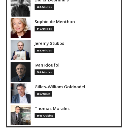
403 Articles
Sophie de Menthon
116 Articles
Jeremy Stubbs
351 Articles
Ivan Rioufol
301 Articles
Gilles-William Goldnadel
40 Articles
Thomas Morales
1018 Articles