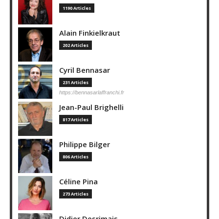
1190 Articles
Alain Finkielkraut
202 Articles
Cyril Bennasar
231 Articles
https://bennasarlaffranchi.fr
Jean-Paul Brighelli
817 Articles
Philippe Bilger
806 Articles
Céline Pina
273 Articles
Didier Desrimais