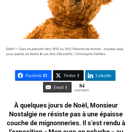
Steiff — Ours en peluche Vers 1910 ou 1912 Peluche de mohair ; museau rasé;
sous-pattes en feutre © Les Arts Décoratifs / Christophe Dellière
82
1
Facebook
Twitter
LinkedIn
84
1
Email
PARTAGES
À quelques jours de Noël, Monsieur
Nostalgie ne résiste pas à une épaisse
couche de mignonneries. Il s’est rendu à
l’exposition « Mon ours en peluche » au