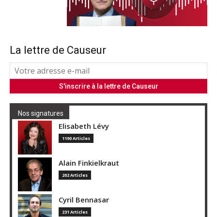
La lettre de Causeur
Nos signatures
Elisabeth Lévy
1190 Articles
Alain Finkielkraut
202 Articles
Cyril Bennasar
231 Articles