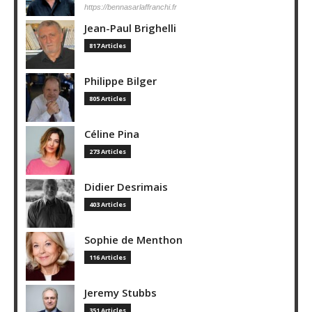
https://bennasarlaffranchi.fr
Jean-Paul Brighelli
817 Articles
Philippe Bilger
805 Articles
Céline Pina
273 Articles
Didier Desrimais
403 Articles
Sophie de Menthon
116 Articles
Jeremy Stubbs
351 Articles