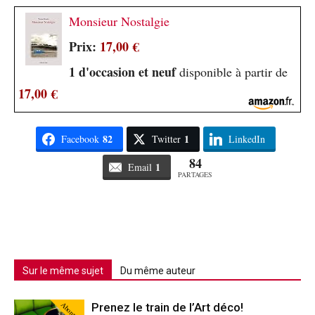
Monsieur Nostalgie
Prix:
17,00 €
1 d'occasion et neuf
disponible à partir de
17,00 €
82
1
Facebook
Twitter
LinkedIn
84
1
Email
PARTAGES
Sur le même sujet
Du même auteur
Abonné
Prenez le train de l’Art déco!