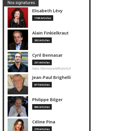
Nos signatures
Elisabeth Lévy
1190 Articles
Alain Finkielkraut
202 Articles
Cyril Bennasar
231 Articles
https://bennasarlaffranchi.fr
Jean-Paul Brighelli
817 Articles
Philippe Bilger
806 Articles
Céline Pina
273 Articles