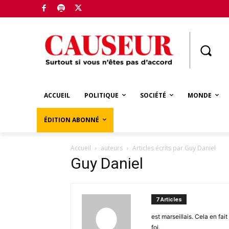
Boutique
ACCUEIL
POLITIQUE
SOCIÉTÉ
MONDE
ÉDITION ABONNÉ
Accueil
auteurs
Articles écrits par Guy Daniel
Guy Daniel
7 Articles
est marseillais. Cela en fa
foi.