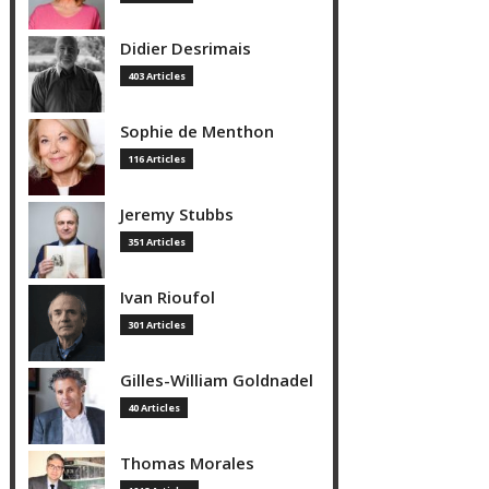
Didier Desrimais
403 Articles
Sophie de Menthon
116 Articles
Jeremy Stubbs
351 Articles
Ivan Rioufol
301 Articles
Gilles-William Goldnadel
40 Articles
Thomas Morales