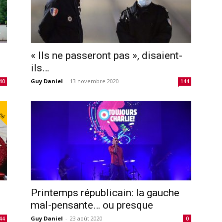
« Ils ne passeront pas », disaient-
ils…
Guy Daniel
-
13 novembre 2020
40
144
nné
Printemps républicain: la gauche
mal-pensante… ou presque
Guy Daniel
-
23 août 2020
44
0