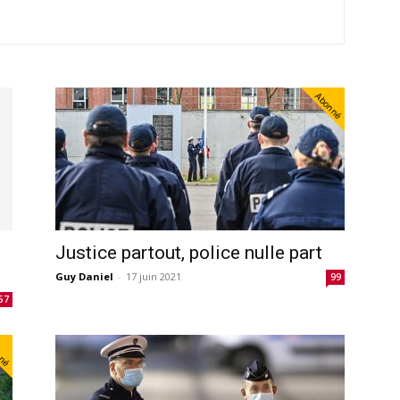
Abonné
Justice partout, police nulle part
Guy Daniel
-
17 juin 2021
99
57
nné